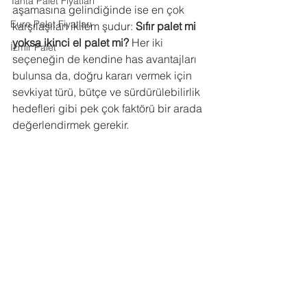
Tahta Palet Fiyatları
aşamasına gelindiğinde ise en çok 
Euro Palet Fiyatları
karşılaşılan ikilem şudur: 
Sıfır palet mi 
yoksa ikinci el palet mi?
 Her iki 
İzmir Palet
seçeneğin de kendine has avantajları 
bulunsa da, doğru kararı vermek için 
sevkiyat türü, bütçe ve sürdürülebilirlik 
hedefleri gibi pek çok faktörü bir arada 
değerlendirmek gerekir.