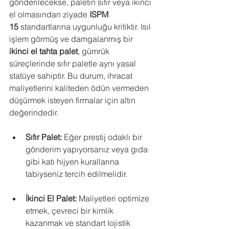
gönderilecekse, paletin sıfır veya ikinci 
el olmasından ziyade 
ISPM 
15
 standartlarına uygunluğu kritiktir. Isıl 
işlem görmüş ve damgalanmış bir 
ikinci el tahta palet
, gümrük 
süreçlerinde sıfır paletle aynı yasal 
statüye sahiptir. Bu durum, ihracat 
maliyetlerini kaliteden ödün vermeden 
düşürmek isteyen firmalar için altın 
değerindedir.
Sıfır Palet:
 Eğer prestij odaklı bir 
gönderim yapıyorsanız veya gıda 
gibi katı hijyen kurallarına 
tabiyseniz tercih edilmelidir.
İkinci El Palet:
 Maliyetleri optimize 
etmek, çevreci bir kimlik 
kazanmak ve standart lojistik 