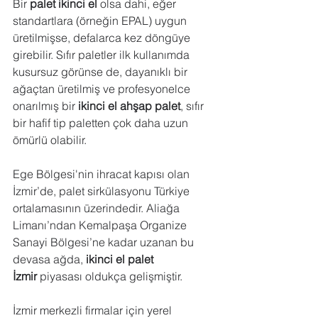
Bir 
palet ikinci el
 olsa dahi, eğer 
standartlara (örneğin EPAL) uygun 
üretilmişse, defalarca kez döngüye 
girebilir. Sıfır paletler ilk kullanımda 
kusursuz görünse de, dayanıklı bir 
ağaçtan üretilmiş ve profesyonelce 
onarılmış bir 
ikinci el ahşap palet
, sıfır 
bir hafif tip paletten çok daha uzun 
ömürlü olabilir.
Ege Bölgesi'nin ihracat kapısı olan 
İzmir’de, palet sirkülasyonu Türkiye 
ortalamasının üzerindedir. Aliağa 
Limanı’ndan Kemalpaşa Organize 
Sanayi Bölgesi’ne kadar uzanan bu 
devasa ağda, 
ikinci el palet 
İzmir
 piyasası oldukça gelişmiştir.
İzmir merkezli firmalar için yerel 