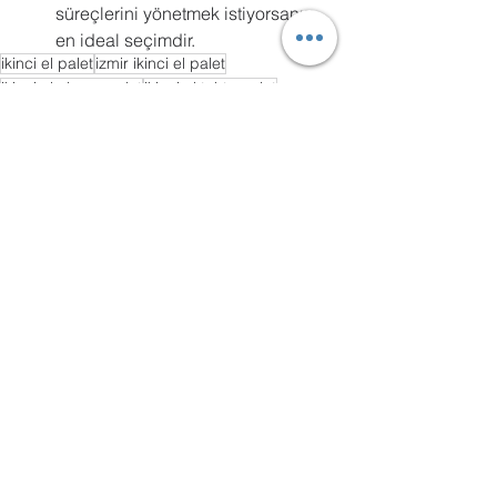
süreçlerini yönetmek istiyorsanız 
en ideal seçimdir.
ikinci el palet
izmir ikinci el palet
ikinci el ahşap palet
ikinci el tahta palet
tahta palet ikinci el
ikinci el palet izmir
palet ikinci el
ikinci el palet alım satım
ikinci el ahşap palet mi sıfır ahşap palet mi
İkinci El Ahşap Palet
Hepsini Gör
Son Yazılar