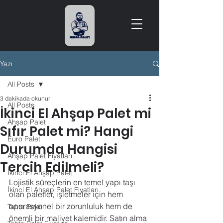
Yazı
All Posts
3 dakikada okunur
All Posts
İkinci El Ahşap Palet mi
Ahşap Palet
Sıfır Palet mi? Hangi
Euro Palet
Durumda Hangisi
Ahşap Palet Fiyatları
Tercih Edilmeli?
İkinci El Ahşap Palet
Lojistik süreçlerin en temel yapı taşı 
İkinci El Ahşap Palet Fiyatları
olan paletler, işletmeler için hem 
operasyonel bir zorunluluk hem de 
Tahta Palet
önemli bir maliyet kalemidir. Satın alma 