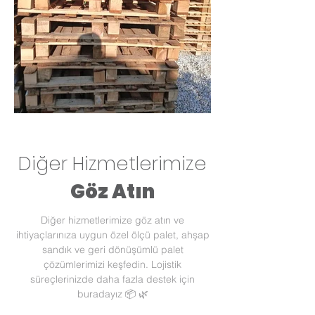
Diğer Hizmetlerimize
Göz Atın
Diğer hizmetlerimize göz atın ve
ihtiyaçlarınıza uygun özel ölçü palet, ahşap
sandık ve geri dönüşümlü palet
çözümlerimizi keşfedin. Lojistik
süreçlerinizde daha fazla destek için
buradayız 📦 🌿