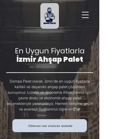
En Uygun Fiyatlarla
İzmir Ahşap Palet
Dempa Palet olarak, İzmir'de en uygun fiyatlarla
kaliteli ve dayanıklı ahşap palet çözümleri
sunuyoruz. Lojistik ve depolama ihtiyaçlarınız için
çevre dostu ve ekonomik ahşap palet
seçenekleriyle yanınızdayız. Hemen iletişime geçin
ve avantajlı fiyatlarımızı öğrenin 📦🌿
Obtenez une analyse gratuite