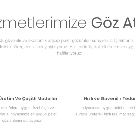
zmetlerimize
Göz A
ı, güvenilir ve ekonomik ahşap palet çözümleri sunuyoruz. İşletmenizin 
jistik süreçlerinizi kolaylaştırıyoruz. Hızlı tedarik, kaliteli üretim ve uy
hafifletiyoruz!
Üretim Ve Çeşitli Modeller
Hızlı ve Güvenilir Teda
ı sektörlere uygun, özel ölçü ve
İhtiyacınıza uygun paletleri en 
mlarla ihtiyacınıza en uygun palet
sürede üreterek hızlı teslimat sağl
çözümlerini sunuyoruz.