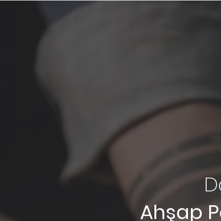
D
Ahşap P