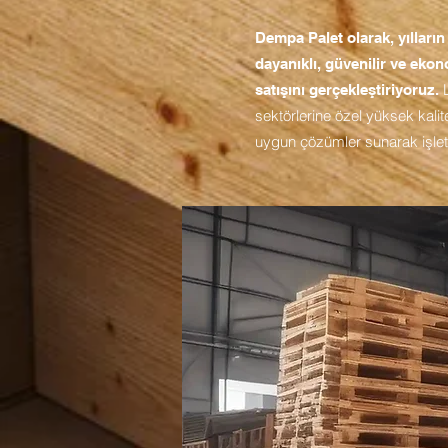
Dempa Palet olarak, yılları
dayanıklı, güvenilir ve ekon
L
satışını gerçekleştiriyoruz.
sektörlerine özel yüksek kalit
uygun çözümler sunarak işletm