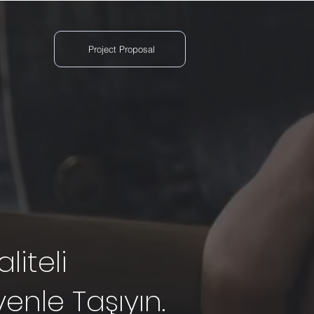
Project Proposal
liteli
enle Taşıyın.