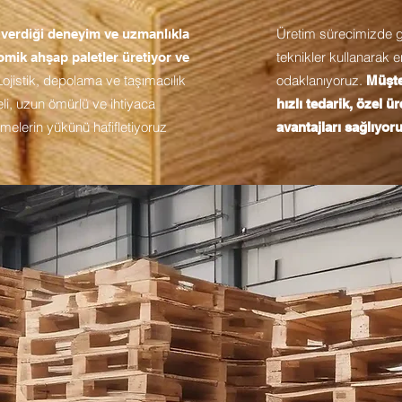
Üretim sürecimizde güç
n verdiği deneyim ve uzmanlıkla
teknikler kullanarak 
omik ahşap paletler üretiyor ve
ojistik, depolama ve taşımacılık
odaklanıyoruz.
Müşte
eli, uzun ömürlü ve ihtiyaca
hızlı tedarik, özel ü
elerin yükünü hafifletiyoruz
avantajları sağlıyoru