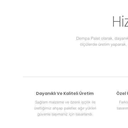
Hi
Dempa Palet olarak, dayanıkl
ölçülerde üretim yaparak, lo
Dayanıklı Ve Kaliteli Üretim
Özel 
Sağlam malzeme ve özenli işçilik ile
Farkl
ürettiğimiz ahşap paletler, ağır yükleri
tasarı
güvenle taşımanız için tasarlandı.