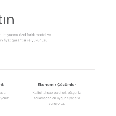
tın
ihtiyacına özel farklı model ve
gun fiyat garantisi ile yükünüzü
rik
Ekonomik Çözümler
kısa
Kaliteli ahşap paletleri, bütçenizi
ıyoruz.
zorlamadan en uygun fiyatlarla
sunuyoruz.